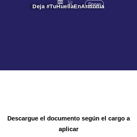
Donar
Deja #TuHuellaEnArmonía
Qué Hacemos
Descargue el documento según el cargo a
aplicar